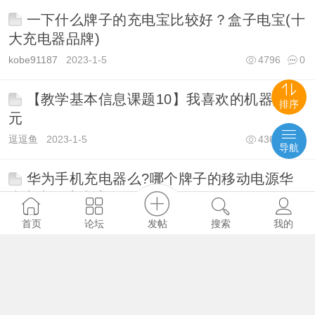
一下什么牌子的充电宝比较好？盒子电宝(十
大充电器品牌)
kobe91187
2023-1-5
4796
0
【教学基本信息课题10】我喜欢的机器人单
排序
元
逗逗鱼
2023-1-5
4360
0
导航
华为手机充电器么?哪个牌子的移动电源华
为充电器充电宝
kobe91187
2023-1-5
3299
0
发帖
首页
论坛
搜索
我的
一起作业学生端免费下载有各种各样练习册
答案的软件
冬天
2023-1-5
4089
0