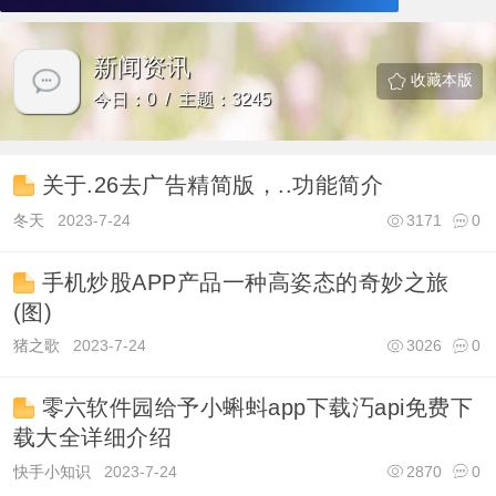
新闻资讯
收藏本版
今日：0 / 主题：3245
关于.26去广告精简版，..功能简介
冬天
2023-7-24
3171
0
手机炒股APP产品一种高姿态的奇妙之旅
(图)
猪之歌
2023-7-24
3026
0
零六软件园给予小蝌蚪app下载汅api免费下
载大全详细介绍
快手小知识
2023-7-24
2870
0