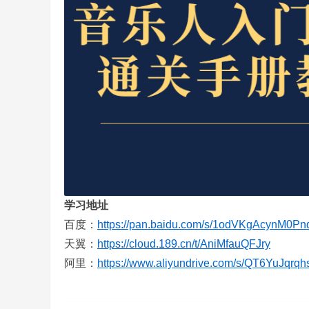
前
学习地址
百度：
https://pan.baidu.com/s/1odVKgAcynM0P
天翼：
https://cloud.189.cn/t/AniMfauQFJry
阿里：
https://www.aliyundrive.com/s/QT6YuJqrqh
线