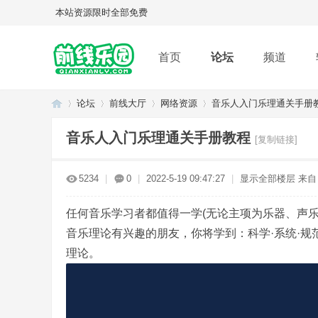
本站资源限时全部免费
首页
论坛
频道
论坛
前线大厅
网络资源
音乐人入门乐理通关手册
音乐人入门乐理通关手册教程
[复制链接]
Q
»
›
›
›
5234
|
0
|
2022-5-19 09:47:27
|
显示全部楼层
来自
任何音乐学习者都值得一学(无论主项为乐器、声
音乐理论有兴趣的朋友，你将学到：科学·系统·规
理论。
Q