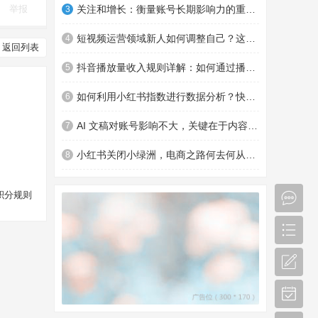
举报
关注和增长：衡量账号长期影响力的重要指标及优化策略
3
短视频运营领域新人如何调整自己？这些要点助你钱途更广
4
返回列表
抖音播放量收入规则详解：如何通过播放量赚钱
5
如何利用小红书指数进行数据分析？快来了解一下
6
AI 文稿对账号影响不大，关键在于内容和商品转化
7
小红书关闭小绿洲，电商之路何去何从？对消费者有何影响？
8
积分规则