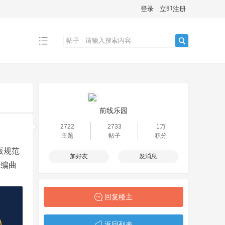
登录
立即注册
帖子
搜
索
前线乐园
2722
2733
1万
主题
帖子
积分
版规范
加好友
发消息
·编曲
回复楼主
返回列表