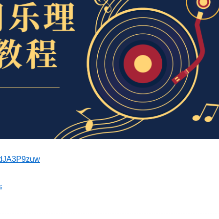
ndJA3P9zuw
s