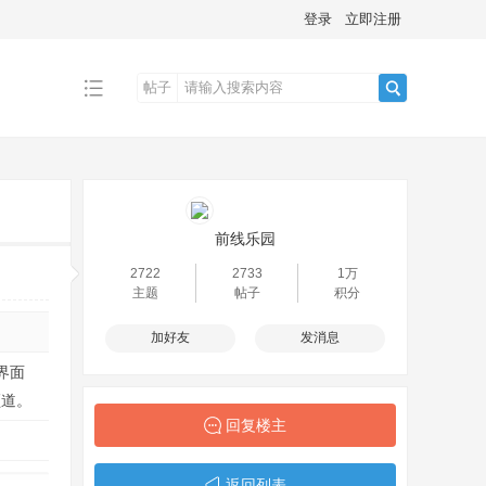
登录
立即注册
帖子
搜
索
前线乐园
2722
2733
1万
主题
帖子
积分
加好友
发消息
界面
频道。
回复楼主
返回列表