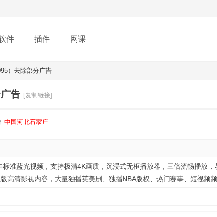
软件
插件
网课
3095）去除部分广告
分广告
[复制链接]
自
中国河北石家庄
非标准蓝光视频，支持极清4K画质，沉浸式无框播放器，三倍流畅播放，
版高清影视内容，大量独播英美剧、独播NBA版权、热门赛事、短视频