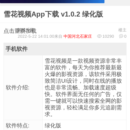
雪花视频App下载 v1.0.2 绿化版
前线乐园
楼主
点击重新加载
2022-5-22 14:01:00
来自
中国河北石家庄
10290
0
手机软件
雪花视频是一款视频资源非常丰
富的软件，每天为你推荐最新最
火爆的影视资源，该软件采用极
致简洁UI设计，同时在线的播放
软件介绍:
也是非常流畅、加载速度超级
快。软件界面无任何的广告，仅
需一键就可以快速搜索全网的影
视资源，轻松满足你多元追剧需
求。
软件特点:
绿化版