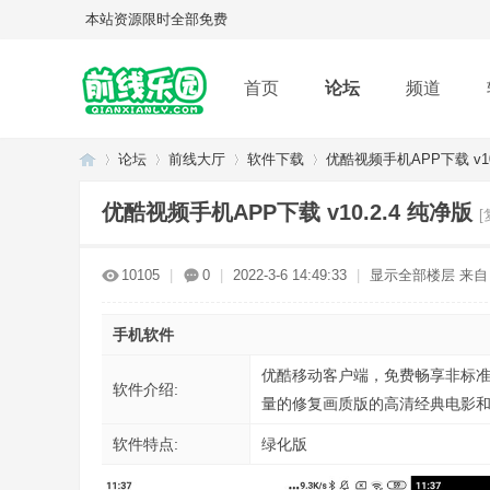
本站资源限时全部免费
首页
论坛
频道
论坛
前线大厅
软件下载
优酷视频手机APP下载 v10
优酷视频手机APP下载 v10.2.4 纯净版
[
Q
»
›
›
›
10105
|
0
|
2022-3-6 14:49:33
|
显示全部楼层
来自
手机软件
优酷移动客户端，免费畅享非标准蓝
软件介绍:
量的修复画质版的高清经典电影和
软件特点:
绿化版
Q