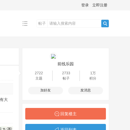
登录
立即注册
帖子
搜
索
前线乐园
2722
2733
1万
主题
帖子
积分
加好友
发消息
拥有大
回复楼主
返回列表